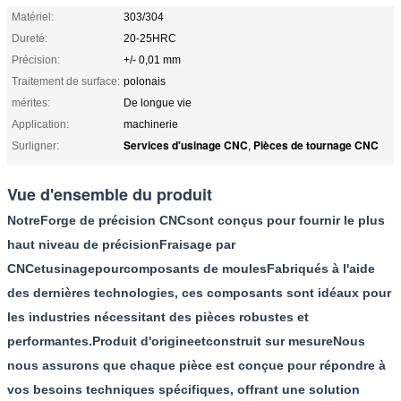
Matériel:
303/304
Dureté:
20-25HRC
Précision:
+/- 0,01 mm
Traitement de surface:
polonais
mérites:
De longue vie
Application:
machinerie
Services d'usinage CNC
Pièces de tournage CNC
Surligner:
,
Vue d'ensemble du produit
Notre
Forge de précision CNC
sont conçus pour fournir le plus
haut niveau de précision
Fraisage par
CNC
et
usinage
pour
composants de moules
Fabriqués à l'aide
des dernières technologies, ces composants sont idéaux pour
les industries nécessitant des pièces robustes et
performantes.
Produit d'origine
et
construit sur mesure
Nous
nous assurons que chaque pièce est conçue pour répondre à
vos besoins techniques spécifiques, offrant une solution