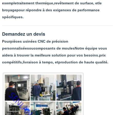
exemple
traitement thermique
,
revêtement de surface
, et
le
broyage
pour répondre à des exigences de performance
spécifiques.
Demandez un devis
Pour
pièces usinées CNC de précision
personnalisées
ou
composants de moules
Notre équipe vous
aidera à trouver la meilleure solution pour vos besoins.
prix
compétitifs
,
livraison à temps
, et
production de haute qualité
.