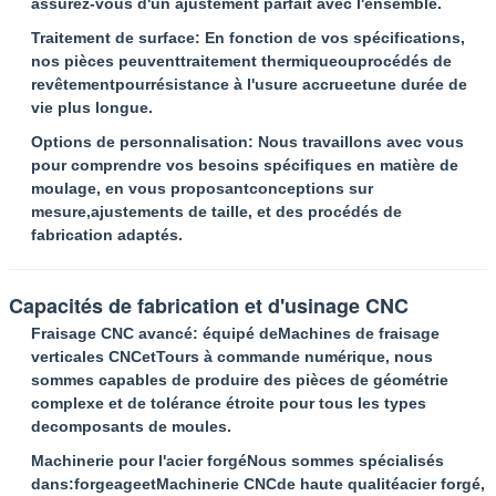
assurez-vous d'un ajustement parfait avec l'ensemble.
Traitement de surface
: En fonction de vos spécifications,
nos pièces peuvent
traitement thermique
ou
procédés de
revêtement
pour
résistance à l'usure accrue
et
une durée de
vie plus longue
.
Options de personnalisation
: Nous travaillons avec vous
pour comprendre vos besoins spécifiques en matière de
moulage, en vous proposant
conceptions sur
mesure
,
ajustements de taille
, et des procédés de
fabrication adaptés.
Capacités de fabrication et d'usinage CNC
Fraisage CNC avancé
: équipé de
Machines de fraisage
Laisser un message
verticales CNC
et
Tours à commande numérique
, nous
sommes capables de produire des pièces de géométrie
Nous vous rappellerons bientôt!
complexe et de tolérance étroite pour tous les types
de
composants de moules
.
Machinerie pour l'acier forgé
Nous sommes spécialisés
dans:
forgeage
et
Machinerie CNC
de haute qualité
acier forgé
,