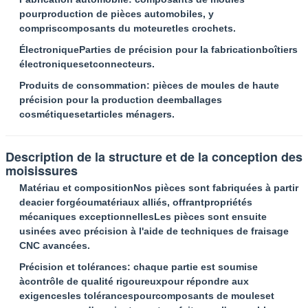
pour
production de pièces automobiles
, y
compris
composants du moteur
et
les crochets
.
Électronique
Parties de précision pour la fabrication
boîtiers
électroniques
et
connecteurs
.
Produits de consommation
: pièces de moules de haute
précision pour la production de
emballages
cosmétiques
et
articles ménagers
.
Description de la structure et de la conception des
moisissures
Matériau et composition
Nos pièces sont fabriquées à partir
de
acier forgé
ou
matériaux alliés
, offrant
propriétés
mécaniques exceptionnelles
Les pièces sont ensuite
usinées avec précision à l'aide de techniques de fraisage
CNC avancées.
Précision et tolérances
: chaque partie est soumise
à
contrôle de qualité rigoureux
pour répondre aux
exigences
les tolérances
pour
composants de moules
et