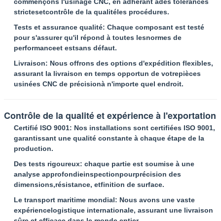
commençons l'usinage CNC, en adhérant à
des tolérances
strictes
et
contrôle de la qualité
les procédures.
Tests et assurance qualité
: Chaque composant est testé
pour s'assurer qu'il répond à toutes les
normes de
performance
et est
sans défaut
.
Livraison
: Nous offrons des options d'expédition flexibles,
assurant la livraison en temps opportun de votre
pièces
usinées CNC de précision
à n'importe quel endroit.
Contrôle de la qualité et expérience à l'exportation
Certifié ISO 9001
: Nos installations sont certifiées ISO 9001,
garantissant une qualité constante à chaque étape de la
production.
Des tests rigoureux
: chaque partie est soumise à une
analyse approfondie
inspection
pour
précision des
dimensions
,
résistance
, et
finition de surface
.
Le transport maritime mondial
: Nous avons une vaste
expérience
logistique internationale
, assurant une livraison
sûre et efficace dans le monde entier.