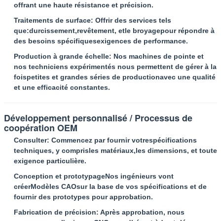
offrant une haute résistance et précision.
Traitements de surface
: Offrir des services tels
que:
durcissement
,
revêtement
, et
le broyage
pour répondre à
des besoins spécifiques
exigences de performance
.
Production à grande échelle
: Nos machines de pointe et
nos techniciens expérimentés nous permettent de gérer à la
fois
petites et grandes séries de production
avec une qualité
et une efficacité constantes.
Développement personnalisé / Processus de
coopération OEM
SOUMETTRE
Consulter
: Commencez par fournir votre
spécifications
techniques
, y compris
les matériaux
,
les dimensions
, et toute
exigence particulière.
Conception et prototypage
Nos ingénieurs vont
créer
Modèles CAO
sur la base de vos spécifications et de
fournir des prototypes pour approbation.
Fabrication de précision
: Après approbation, nous