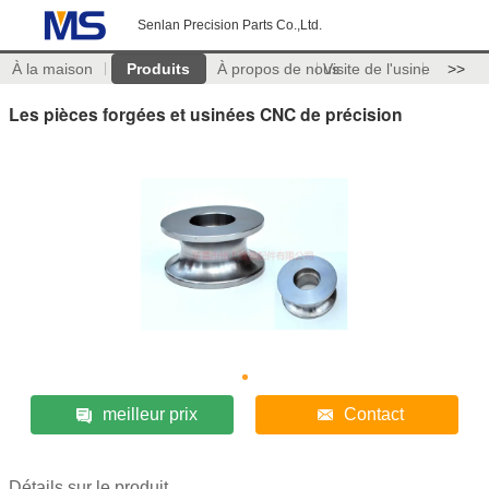
Senlan Precision Parts Co.,Ltd.
À la maison
Produits
À propos de nous
Visite de l'usine
>>
Les pièces forgées et usinées CNC de précision
meilleur prix
Contact
Détails sur le produit