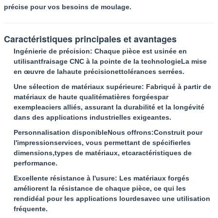
précise pour vos besoins de moulage.
Caractéristiques principales et avantages
Ingénierie de précision
: Chaque pièce est usinée en
utilisant
fraisage CNC à la pointe de la technologie
La mise
en œuvre de la
haute précision
et
tolérances serrées
.
Une sélection de matériaux supérieure
: Fabriqué à partir de
matériaux de haute qualité
matières forgées
par
exemple
aciers alliés
, assurant la durabilité et la longévité
dans des applications industrielles exigeantes.
Personnalisation disponible
Nous offrons:
Construit pour
l'impression
services, vous permettant de spécifier
les
dimensions
,
types de matériaux
, et
caractéristiques de
performance
.
Excellente résistance à l'usure
: Les matériaux forgés
améliorent la résistance de chaque pièce, ce qui les
rend
idéal pour les applications lourdes
avec une utilisation
fréquente.