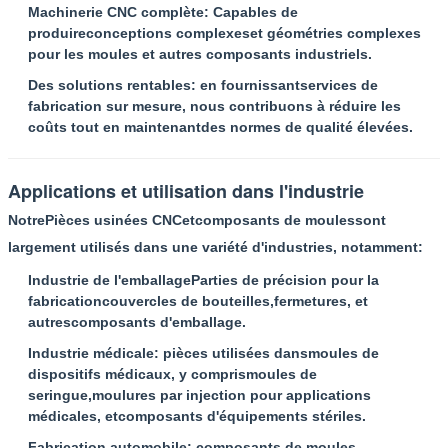
Machinerie CNC complète
: Capables de
produire
conceptions complexes
et géométries complexes
pour les moules et autres composants industriels.
Des solutions rentables
: en fournissant
services de
fabrication sur mesure
, nous contribuons à réduire les
coûts tout en maintenant
des normes de qualité élevées
.
Applications et utilisation dans l'industrie
Notre
Pièces usinées CNC
et
composants de moules
sont
largement utilisés dans une variété d'industries, notamment:
Industrie de l'emballage
Parties de précision pour la
fabrication
couvercles de bouteilles
,
fermetures
, et
autres
composants d'emballage
.
Industrie médicale
: pièces utilisées dans
moules de
dispositifs médicaux
, y compris
moules de
seringue
,
moulures par injection pour applications
médicales
, et
composants d'équipements stériles
.
Fabrication automobile
: composants de moules