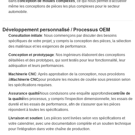
dans:
conception de moules complexes
, ce qui nous permet d'accueillir
même les conceptions de pièces les plus complexes pour le secteur
automobile.
SOUMETTRE
Développement personnalisé / Processus OEM
Consultation initiale
: Nous commençons par discuter des besoins
spécifiques de votre projet, y compris la conception des pièces, la sélection
des matériaux et les exigences de performance.
Conception et prototypage
: Nos ingénieurs élaborent des conceptions
détaillées et des prototypes, qui sont testés pour leur fonctionnalité, leur
adéquation et leurs performances.
Machinerie CNC
: Après approbation de la conception, nous procédons
à
Machinerie CNC
pour produire les moules de coulée sous pression selon
les spécifications requises.
Assurance qualité
Nous conduisons une enquête approfondie
contrôle de
la qualité
les processus, y compris l'inspection dimensionnelle, les essais de
dureté et les essais de performance, afin de s'assurer que les pièces
répondent à toutes les spécifications.
Livraison et soutien
: Les pièces sont livrées selon vos spécifications et
votre calendrier, avec une documentation complète et un soutien technique
pour l'intégration dans votre chaîne de production.