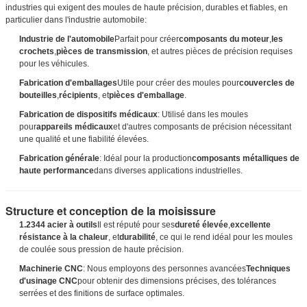
industries qui exigent des moules de haute précision, durables et fiables, en
particulier dans l'industrie automobile:
Industrie de l'automobile
Parfait pour créer
composants du moteur
,
les
crochets
,
pièces de transmission
, et autres pièces de précision requises
pour les véhicules.
Fabrication d'emballages
Utile pour créer des moules pour
couvercles de
bouteilles
,
récipients
, et
pièces d'emballage
.
Fabrication de dispositifs médicaux
: Utilisé dans les moules
pour
appareils médicaux
et d'autres composants de précision nécessitant
une qualité et une fiabilité élevées.
Fabrication générale
: Idéal pour la production
composants métalliques de
haute performance
dans diverses applications industrielles.
Structure et conception de la moisissure
1.2344 acier à outils
Il est réputé pour ses
dureté élevée
,
excellente
résistance à la chaleur
, et
durabilité
, ce qui le rend idéal pour les moules
de coulée sous pression de haute précision.
Machinerie CNC
: Nous employons des personnes avancées
Techniques
d'usinage CNC
pour obtenir des dimensions précises, des tolérances
serrées et des finitions de surface optimales.