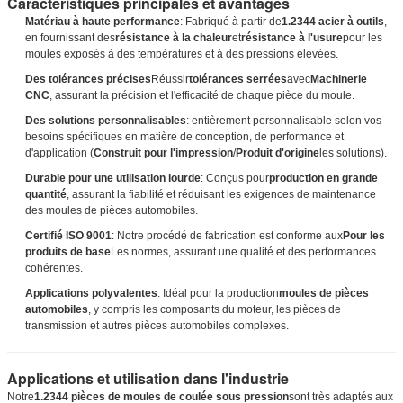
Caractéristiques principales et avantages
Matériau à haute performance
: Fabriqué à partir de
1.2344 acier à outils
,
en fournissant des
résistance à la chaleur
et
résistance à l'usure
pour les
moules exposés à des températures et à des pressions élevées.
Des tolérances précises
Réussir
tolérances serrées
avec
Machinerie
CNC
, assurant la précision et l'efficacité de chaque pièce du moule.
Des solutions personnalisables
: entièrement personnalisable selon vos
besoins spécifiques en matière de conception, de performance et
d'application (
Construit pour l'impression
/
Produit d'origine
les solutions).
Durable pour une utilisation lourde
: Conçus pour
production en grande
quantité
, assurant la fiabilité et réduisant les exigences de maintenance
des moules de pièces automobiles.
Certifié ISO 9001
: Notre procédé de fabrication est conforme aux
Pour les
produits de base
Les normes, assurant une qualité et des performances
cohérentes.
Applications polyvalentes
: Idéal pour la production
moules de pièces
automobiles
, y compris les composants du moteur, les pièces de
transmission et autres pièces automobiles complexes.
Applications et utilisation dans l'industrie
Notre
1.2344 pièces de moules de coulée sous pression
sont très adaptés aux