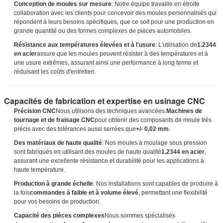
Conception de moules sur mesure
: Notre équipe travaille en étroite
collaboration avec les clients pour concevoir des moules personnalisés qui
répondent à leurs besoins spécifiques, que ce soit pour une production en
grande quantité ou des formes complexes de pièces automobiles.
Résistance aux températures élevées et à l'usure
: L'utilisation de
1.2344
en acier
assure que les moules peuvent résister à des températures et à
Laisser un message
une usure extrêmes, assurant ainsi une performance à long terme et
réduisant les coûts d'entretien.
Nous vous rappellerons bientôt!
Capacités de fabrication et expertise en usinage CNC
Précision CNC
Nous utilisons des techniques avancées.
Machines de
tournage et de fraisage CNC
pour obtenir des composants de moule très
précis avec des tolérances aussi serrées que
+/- 0,02 mm
.
Des matériaux de haute qualité
: Nos moules à moulage sous pression
sont fabriqués en utilisant des moules de haute qualité
1.2344 en acier
,
assurant une excellente résistance et durabilité pour les applications à
haute température.
Production à grande échelle
: Nos installations sont capables de produire à
la fois
commandes à faible et à volume élevé
, permettant une flexibilité
pour vos besoins de production.
Capacité des pièces complexes
Nous sommes spécialisés