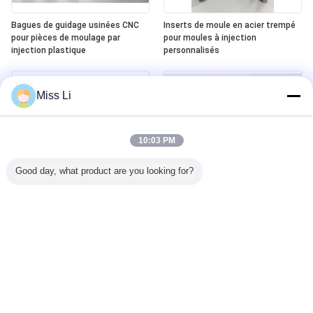
Bagues de guidage usinées CNC
Inserts de moule en acier trempé
pour pièces de moulage par
pour moules à injection
injection plastique
personnalisés
Miss Li
10:03 PM
Good day, what product are you looking for?
Pièces de moule usinées CNC pour
Inserts de cœur personnalisés
moules d'injection plastique
pour pièces de moules usinées
CNC