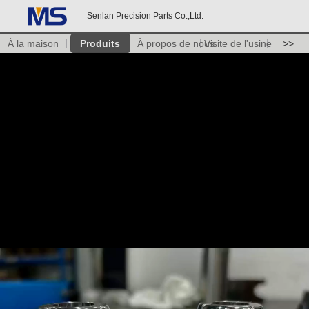
Senlan Precision Parts Co.,Ltd.
À la maison
Produits
À propos de nous
Visite de l'usine
>>