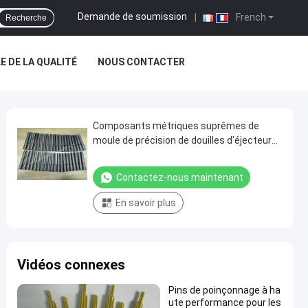
Demande de soumission
|
French
Recherche
 DE LA QUALITÉ
NOUS CONTACTER
Composants métriques suprêmes de
moule de précision de douilles d'éjecteur
d'Orvar avec WEDM et nitruration
Contactez-nous maintenant
En savoir plus
Vidéos connexes
Pins de poinçonnage à ha
ute performance pour les