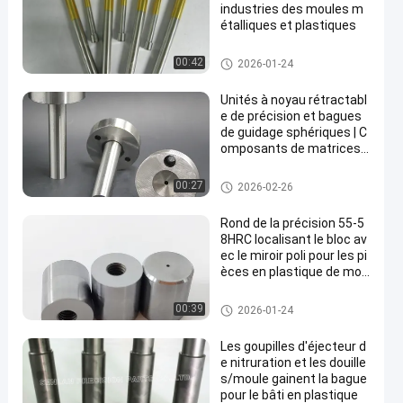
industries des moules m
étalliques et plastiques
pièces standard de moule
00:42
2026-01-24
Unités à noyau rétractabl
e de précision et bagues
de guidage sphériques | C
omposants de matrices
SKD61
pièces standard de moule
00:27
2026-02-26
Rond de la précision 55-5
8HRC localisant le bloc av
ec le miroir poli pour les pi
èces en plastique de mou
le
pièces standard de moule
00:39
2026-01-24
Les goupilles d'éjecteur d
e nitruration et les douille
s/moule gainent la bague
pour le bâti en plastique