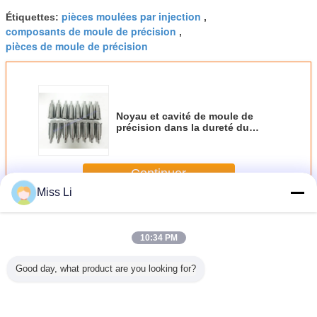
pièces moulées par injection
Étiquettes:
,
composants de moule de précision
,
pièces de moule de précision
Noyau et cavité de moule de
précision dans la dureté du
moulage par injection 48-52HRC
Continuer
Miss Li
Pièces de moule de précision
Plus
10:34 PM
Good day, what product are you looking for?
Les épingles de
Insert de
MOQ 1 pièces de
1,2344 embouts
base en acier
moisissure non
broches de base
de gicleur de
Stavax.
standard pour les
de moule offrant
pièces de moule