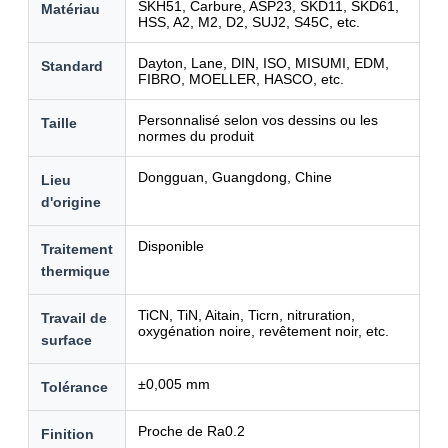
SKH51, Carbure, ASP23, SKD11, SKD61,
Matériau
HSS, A2, M2, D2, SUJ2, S45C, etc.
Dayton, Lane, DIN, ISO, MISUMI, EDM,
Standard
FIBRO, MOELLER, HASCO, etc.
Personnalisé selon vos dessins ou les
Taille
normes du produit
Dongguan, Guangdong, Chine
Lieu
d'origine
Disponible
Traitement
thermique
TiCN, TiN, Aitain, Ticrn, nitruration,
Travail de
oxygénation noire, revêtement noir, etc.
surface
Laisser un message
±0,005 mm
Tolérance
Nous vous rappellerons bientôt!
Proche de Ra0.2
Finition